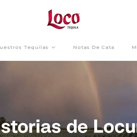
uestros Tequilas
Notas De Cata
M
istorias de Locu