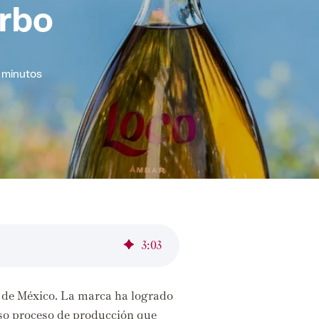
rbo
 minutos
3
:
03
 de México.
La marca ha logrado
so proceso de producción que