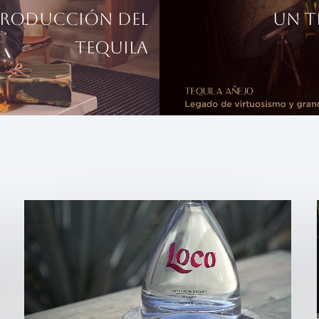
 producción del
UN T
tequila