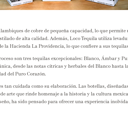
n alambiques de cobre de pequeña capacidad,
lo que permite 
tilado de alta calidad.
Además,
Loco Tequila utiliza levadu
e la Hacienda La Providencia,
lo que confiere a sus tequilas
roceso son tres tequilas excepcionales:
Blanco,
Ámbar y Pur
única,
desde las notas cítricas y herbales del Blanco hasta 
dad del Puro Corazón.
es tan cuidada como su elaboración.
Las botellas,
diseñadas 
e arte que rinde homenaje a la historia y la cultura mexic
seño,
ha sido pensado para ofrecer una experiencia inolvida