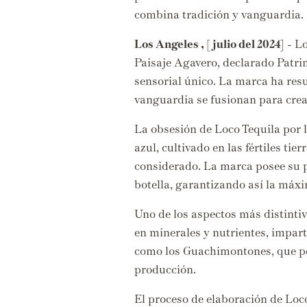
combina tradición y vanguardia.
Los Angeles , [ julio del 2024]
-
Lo
Paisaje Agavero,
declarado Patri
sensorial único.
La marca ha resur
vanguardia se fusionan para crea
La obsesión de Loco Tequila por l
azul,
cultivado en las fértiles tier
considerado.
La marca posee su p
botella,
garantizando así la máxi
Uno de los aspectos más distintiv
en minerales y nutrientes,
imparte
como los Guachimontones,
que pe
producción.
El proceso de elaboración de Loco