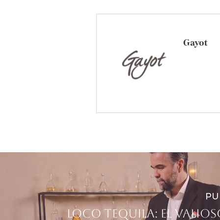
Gayot
PU
Loco Tequila: El valio