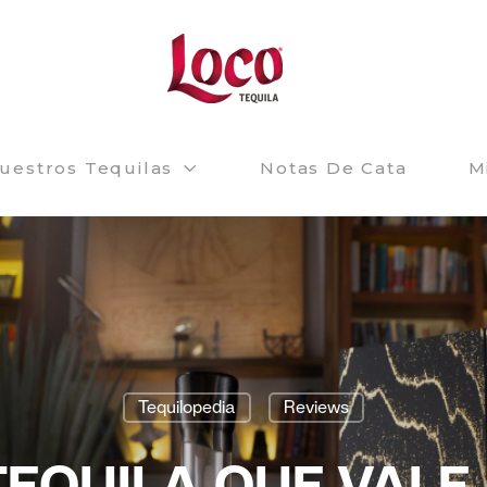
uestros Tequilas
Notas De Cata
M
Tequilopedia
Reviews