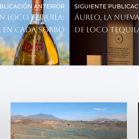
BLICACIÓN ANTERIOR
SIGUIENTE PUBLICAC
n Loco Tequila:
Áureo, la nueva
 en cada sorbo
de Loco Tequil