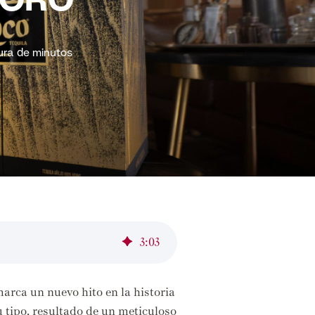
 ORO
ura de minutos
3
:
03
arca un nuevo hito en la historia
 tipo,
resultado de un meticuloso