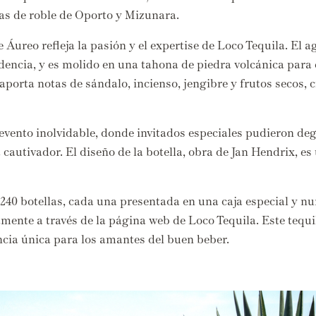
as de roble de Oporto y Mizunara.
 Áureo refleja la pasión y el expertise de Loco Tequila.
El ag
dencia,
y es molido en una tahona de piedra volcánica para 
 aporta notas de sándalo,
incienso,
jengibre y frutos secos,
c
evento inolvidable,
donde invitados especiales pudieron degu
 cautivador.
El diseño de la botella,
obra de Jan Hendrix,
es 
240 botellas,
cada una presentada en una caja especial y n
amente a través de la página web de Loco Tequila.
Este tequi
ncia única para los amantes del buen beber.