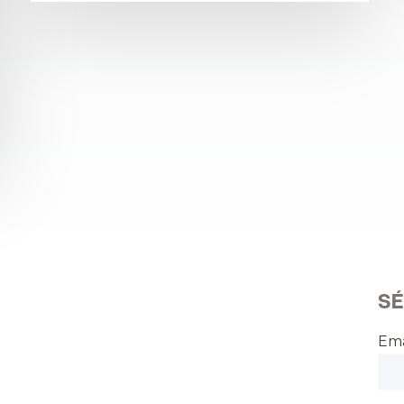
SÉ
Ema