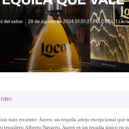
TEQUILA QUE VALE
s del sabor
28 de agosto de 2024 01:51:21 PM CST
1 Lect
E ORO
ción más reciente:
Áureo,
un tequila añejo excepcional que m
o tequilero Alberto Navarro,
Áureo es un tequila único en su