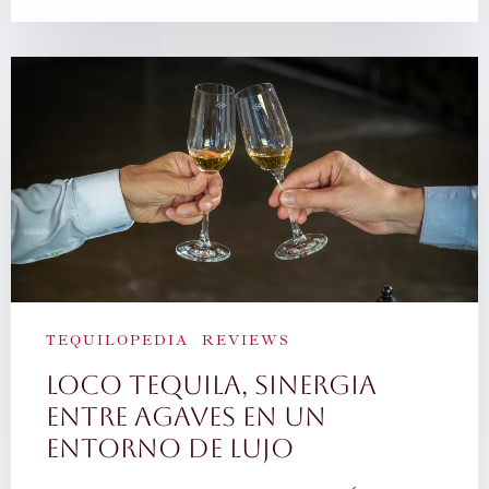
TEQUILOPEDIA
REVIEWS
Loco Tequila, sinergia
entre agaves en un
entorno de lujo