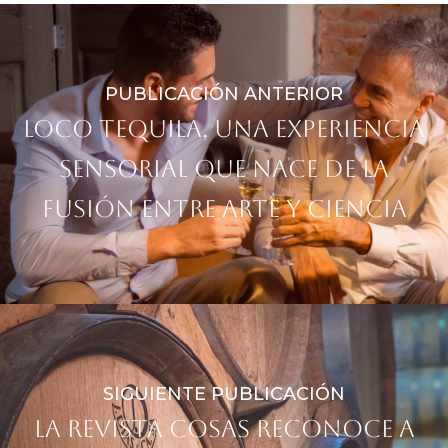
PUBLICACIÓN ANTERIOR
Loco Tequila, una experiencia
sensorial que nace de la
fusión entre arte y ciencia
SIGUIENTE PUBLICACIÓN
La Revista Cosas reconoce a