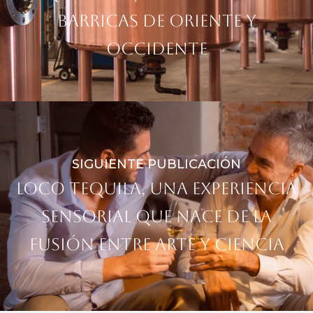
barricas de Oriente y
Occidente
SIGUIENTE PUBLICACIÓN
Loco Tequila, una experiencia
sensorial que nace de la
fusión entre arte y ciencia